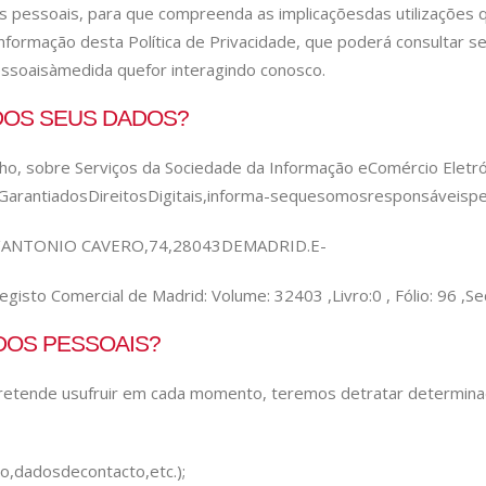
 pessoais, para que compreenda as implicações
das utilizações
nformação desta Política de Privacidade, que poderá consultar 
ssoais
à
medida que
for interagindo conosco.
DOS SEUS DADOS?
ho, sobre Serviços da Sociedade da Informação e
Comércio Eletr
Garantia
dos
Direitos
Digitais,
informa-se
que
somos
responsáveis
pe
/
ANTONIO CAVERO,
74,
28043
DE
MADRID.
E-
Registo Comercial de Madrid: Volume: 32403 ,
Livro:
0 , Fólio: 96 ,
Se
DOS PESSOAIS?
 pretende usufruir em cada momento, teremos de
tratar determin
o,
dados
de
contacto,
etc.);