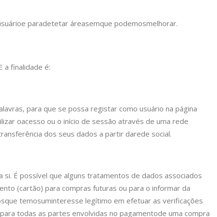
usuário
e para
detetar áreas
em
que podemos
melhorar.
E a finalidade é:
alavras, para que se possa registar como usuário na página
lizar o
acesso ou o início de sessão através de uma rede
ansferência dos seus dados a partir da
rede social.
 a si. É possível que alguns tratamentos de dados associados
nto (cartão) para compras futuras ou para o informar da
os
que temos
um
interesse legítimo em efetuar as verificações
para todas as partes envolvidas no pagamento
de uma compra