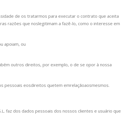
sidade de os tratarmos para executar o contrato que aceita
tras razões que nos
legitimam a fazê-lo, como o interesse em
ou apoiam, ou
bém outros direitos, por exemplo, o de se opor à nossa
s pessoais e
os
direitos que
tem em
relação
aos
mesmos.
 faz dos dados pessoais dos nossos clientes e usuário que