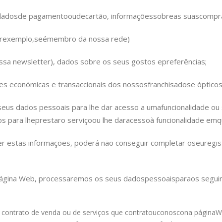
dados
de pagamento
ou
de
cartão, informações
sobre
as suas
compr
r
exemplo,
se
é
membro da nossa rede)
ossa newsletter), dados sobre os seus gostos e
preferências
;
ões económicas e transaccionais dos nossos
franchisados
e óptico
eus dados pessoais para lhe dar acesso a uma
funcionalidade o
s para lhe
prestar
o serviço
ou lhe dar
acesso
à funcionalidade em
q
er estas informações, poderá não conseguir completar o
seu
regi
página Web, processaremos os seus dados
pessoais
para
os segui
contrato de venda ou de serviços que contratou
conosco
na página
W