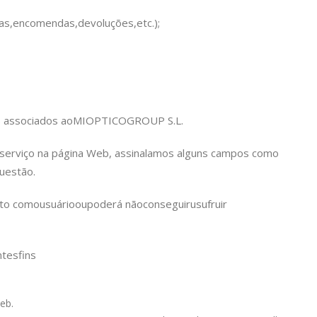
as,
encomendas,
devoluções,
etc.);
s associados ao
MIOPTICO
GROUP S.L.
u serviço na página Web, assinalamos alguns campos como
uestão.
sto como
usuário
ou
poderá não
conseguir
usufruir
ntes
fins
eb.