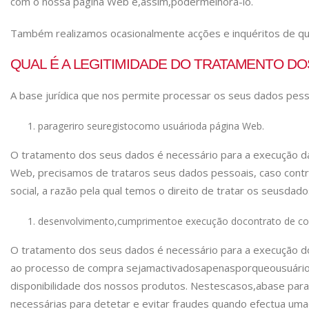
com o nossa página Web e,
assim,
poder
melhorá-lo.
Também realizamos ocasionalmente acções e inquéritos de qua
QUAL É A LEGITIMIDADE DO TRATAMENTO D
A base jurídica que nos permite processar os seus dados pes
para
gerir
o seu
registo
como usuário
da página Web.
O tratamento dos seus dados é necessário para a execução da
Web, precisamos de tratar
os seus dados pessoais, caso contrá
social, a razão pela qual temos o direito de tratar os seus
dado
desenvolvimento,
cumprimento
e execução do
contrato de c
O tratamento dos seus dados é necessário para a execução d
ao processo de compra sejam
activados
apenas
porque
o
usuári
disponibilidade dos nossos produtos. Nestes
casos,
a
base para
necessárias para detetar e evitar fraudes quando efectua uma