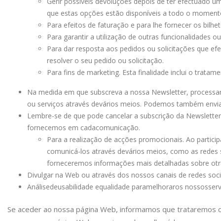
Gerir possíveis devoluções depois de ter efectuado u
que estas opções estão disponíveis a todo o moment
Para efeitos de faturação e para lhe fornecer os bilh
Para garantir a utilização de outras funcionalidades ou
Para dar resposta aos pedidos ou solicitações que ef
resolver o seu pedido ou solicitação.
Para fins de marketing. Esta finalidade inclui o trata
Na medida em que subscreva a nossa Newsletter, processar
ou serviços através de
vários meios. Podemos também enviar-
Lembre-se de que pode cancelar a subscrição da Newslette
fornecemos em cada
comunicação.
Para a realização de acções promocionais. Ao partici
comunicá-los através de
vários meios, como as redes 
forneceremos informações mais detalhadas sobre o
t
Divulgar na Web ou através dos nossos canais de redes soci
Análise
de
usabilidade e
qualidade para
melhorar
os nossos
serv
Se aceder ao nossa página Web, informamos que trataremos os