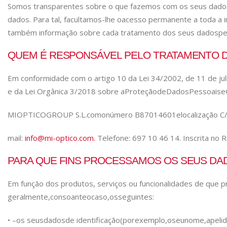
Somos transparentes sobre o que fazemos com os seus dados
dados. Para tal, facultamos-lhe o
acesso permanente a toda a i
também informação sobre cada tratamento dos seus dados
pe
QUEM É RESPONSÁVEL PELO TRATAMENTO 
Em conformidade com o artigo 10 da Lei 34/2002, de 11 de jul
e da Lei Orgânica 3/2018 sobre a
Proteção
de
Dados
Pessoais
e
MIOPTICO
GROUP S.L.
com
o
número B87014601
e
localização C
mail:
info@mi-optico.com.
Telefone: 697 10 46 14. Inscrita no 
PARA QUE FINS PROCESSAMOS OS SEUS DA
Em função dos produtos, serviços ou funcionalidades de que
geralmente,
consoante
o
caso,
os
seguintes:
• –
os seus
dados
de identificação
(por
exemplo,
o
seu
nome,
apelid