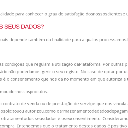
lidade para conhecer o grau de satisfação dos
nossos
clientes
e 
OS SEUS DADOS?
soais depende também da finalidade para a qual
os processamos.
s condições que regulam a utilização da
Plataforma. Por outras p
rio não poderíamos gerir o seu registo. No caso de optar por uti
s é o consentimento que nos dá no momento em que autoriza a tr
ompra
dos
nossos
produtos.
o contrato de venda ou de prestação de serviços
que nos vincula
o
o
solicitou
ou autorizou,
como o
armazenamento
de
dados
de
pagame
 o
tratamento
dos seus
dados é o
seu
consentimento. Consideram
compra. Entendemos que o tratamento destes dados é positivo 