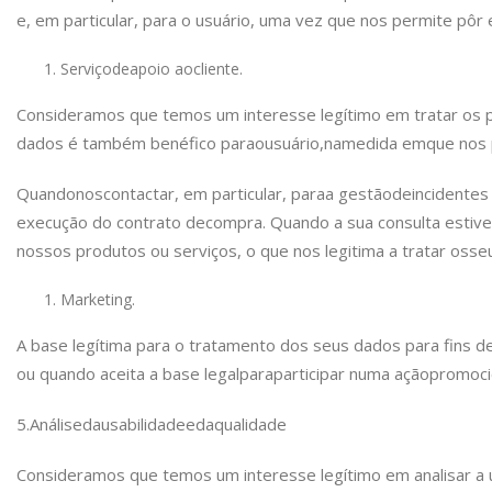
e, em particular, para o usuário, uma vez que nos permite pôr
Serviço
de
apoio ao
cliente.
Consideramos que temos um interesse legítimo em tratar os 
dados é também benéfico para
o
usuário,
na
medida em
que nos 
Quando
nos
contactar, em particular, para
a gestão
de
incidentes
execução do contrato de
compra. Quando a sua consulta estive
nossos produtos ou serviços, o que nos legitima a tratar os
se
Marketing.
A base legítima para o tratamento dos seus dados para fins d
ou quando aceita a base legal
para
participar numa ação
promoci
5.
Análise
da
usabilidade
e
da
qualidade
Consideramos que temos um interesse legítimo em analisar a u