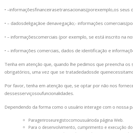
• –
informações
financeiras
e
transacionais
(por
exemplo,
os seus 
• – dados
de
ligação
e de
navegação;
- informações comerciais
(po
• – informações
comerciais (por exemplo, se está inscrito na n
• – informações comerciais, dados de identificação e informaç
Tenha em atenção que, quando lhe pedimos que preencha os s
obrigatórios, uma vez que se trata
de
dados
de que
necessitamo
Por favor, tenha em atenção que, se optar por não nos fornec
desses
serviços
ou
funcionalidades.
Dependendo da forma como o usuário interage com o nossa 
Para
gerir
o
seu
registo
como
usuário
da página Web.
Para o desenvolvimento, cumprimento e execução do 