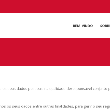
BEM-VINDO
SOBR
os seus dados pessoais na qualidade de
responsável conjunto p
emos os seus dados,
entre outras finalidades, para gerir o seu re