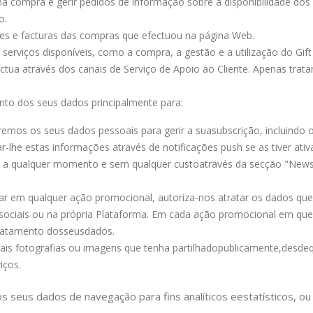
ma compra e gerir pedidos de informação sobre a disponibilidade do
o.
etes e facturas das compras que efectuou na página Web.
 serviços disponíveis, como a compra, a gestão e a utilização do Gift 
ectua através dos canais de Serviço de Apoio ao Cliente. Apenas trat
mento dos seus dados principalmente para:
emos os seus dados pessoais para gerir a sua
subscrição, incluindo
lhe estas informações através de notificações push se as tiver ati
r a qualquer momento e sem qualquer custo
através da secção "News
par em qualquer ação promocional, autoriza-nos a
tratar os dados qu
sociais ou na própria Plataforma. Em cada ação promocional em que 
ratamento dos
seus
dados.
ais fotografias ou imagens que tenha partilhado
publicamente,
desde
iços.
 seus dados de navegação para fins analíticos e
estatísticos, o