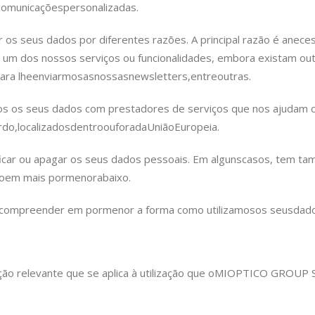
comunicações
personalizadas.
r os seus dados por diferentes razões. A principal razão é a
neces
e um dos nossos serviços ou funcionalidades, embora existam ou
ara lhe
enviarmos
as
nossas
newsletters,
entre
outras.
os os seus dados com prestadores de serviços que nos ajudam 
rdo,
localizados
dentro
ou
fora
da
União
Europeia.
ificar ou apagar os seus dados pessoais. Em alguns
casos, tem tam
o
em mais pormenor
abaixo.
ara compreender em pormenor a forma como
u
tilizamos
os seus
dado
ão relevante que se aplica à utilização que o
MIOPTICO GROUP S.L.