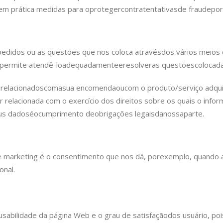
 em prática medidas para o
proteger
contra
tentativas
de fraude
por
pedidos ou as questões que nos coloca através
dos vários meios
permite atendê-lo
adequadamente
e
resolver
as questões
colocada
 relacionados
com
a
sua encomenda
ou
com o produto/serviço adqui
r relacionada com o exercício dos direitos sobre os quais o info
us dados
é
o
cumprimento de
obrigações legais
da
nossa
parte.
e marketing é o consentimento que nos dá, por
exemplo, quando a
onal.
sabilidade da página Web e o grau de satisfação
dos usuário, p