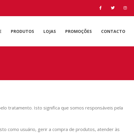
E
PRODUTOS
LOJAS
PROMOÇÕES
CONTACTO
elo tratamento. Isto significa que somos responsáveis pela
gisto como usuário, gerir a compra de produtos, atender às