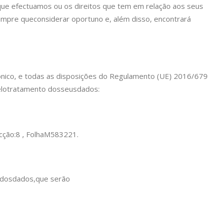
 que efectuamos ou os direitos que tem em relação aos seus
sempre que
considerar oportuno e, além disso, encontrará
ónico, e todas as disposições do Regulamento (UE) 2016/679
lo
tratamento dos
seus
dados:
cção:
8 , Folha
M
583221.
ados
dados,
que serão