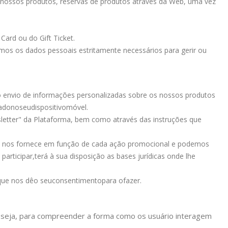
s nossos produtos, reservas de produtos através da Web, uma vez
Card ou do Gift Ticket.
amos os dados pessoais estritamente necessários para gerir ou
 o envio de informações personalizadas sobre os nossos produtos
vado
no
seu
dispositivo
móvel.
letter" da Plataforma, bem como através das instruções que
e nos fornece em função de cada ação promocional e podemos
participar,
terá à sua disposição as bases jurídicas onde lhe
que nos dê
o seu
consentimento
para o
fazer.
u seja, para compreender a forma como os usuário interagem