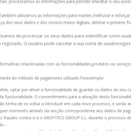
tais: processamos as informações para permitir e
facilitar o seu ac
 Também utilizamos as informações para manter,
melhorar e reforçar 
ça dos seus dados e dos nossos meios digitais, detetar e prevenir f
ecisamos de processar os seus dados para o
identificar como usuá
o registado. O usuário pode cancelar a sua conta de usuário
regist
formativas relacionadas com as funcionalidades,
produtos ou serviços
emente do método de pagamento utilizado.
Por
exemplo:
Web, optar por ativar a funcionalidade de guardar os dados do seu c
rida funcionalidade. O consentimento para a ativação desta funcion
 tenha de os voltar a introduzir em cada novo processo, e serão en
alquer momento através da secção correspondente aos dados de pag
eis fraudes contra si e o MIOPTICO GROUP S.L. durante o processo d
o. -