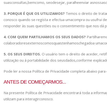
suas
consultas,
bem
como, se
o
desejar, para
lhe
enviar as
nossas
3. PORQUE É
QUE OS UTILIZAMOS?
Temos o direito de trata
conosco quando se regista e efectua uma
compra ou usufrui d
responder às suas questões ou o consentimento que nos dá p
4. COM QUEM PARTILHAMOS OS SEUS DADOS?
Partilharem
colaboradores
externos
com
os
quais
tenhamos
chegado
a um
aco
5. OS
SEUS DIREITOS.
O usuário tem o direito de aceder, ret
utilização ou à portabilidade dos seus
dados,
conforme explicad
Pode ler a nossa Política de Privacidade completa abaixo p
ANTES DE COMEÇARMOS...
Na presente Política de Privacidade encontrará toda a informaç
utilizam para interagir
conosco.