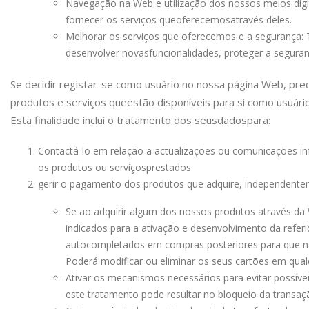
Navegação na Web e utilização dos nossos meios digi
fornecer os serviços que
oferecemos
através deles.
Melhorar os serviços que oferecemos e a segurança:
desenvolver novas
funcionalidades, proteger a seguran
Se decidir registar-se como usuário no nossa página Web, pr
produtos e serviços que
estão disponíveis para si como usuári
Esta finalidade inclui o tratamento dos seus
dados
para:
Contactá-lo em relação a actualizações ou comunicações in
os produtos ou serviços
prestados.
gerir o pagamento dos produtos que adquire, independent
Se ao adquirir algum dos nossos produtos através da 
indicados para a ativação e desenvolvimento da refe
autocompletados em compras posteriores para que não
Poderá modificar ou eliminar os seus cartões em qu
Ativar os mecanismos necessários para evitar possív
este tratamento pode resultar no bloqueio da transaçã